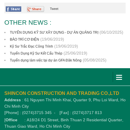
Tweet
OTHER NEWS :
(06/10/2025)
TUYỂN DỤNG KỸ SƯ XÂY DỰNG - DỰ ÁN QUẢNG TRỊ
(19/06/2019)
BẢO TRÌ CƠ ĐIỆN
(19/06/2019)
Kỹ Sư Trắc Đạc Công Trình
(25/06/2019)
Tuyển Dụng Kỹ Sư Kết Cấu Thép
(05/08/2025)
Tuyển dụng làm việc tại dự án GFA Đăk Nông
SHINCON CONSTRUCTION AND TRADING CO.,LTD
Address
: 61 Nguyen Thi Minh Khai, Quarter 9, Phu Loi Ward, Ho
Chi Minh City
[Phone] : (0274)3715 345 -
[Fax] : (0274)3717 813
[
Office
: A18/24 D1 Street, Binh Thuan 2 Residential Quarter,
Thuan Giao Ward, Ho Chi Minh City