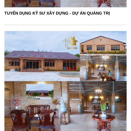
TUYỂN DỤNG KỸ SƯ XÂY DỰNG - DỰ ÁN QUẢNG TRỊ