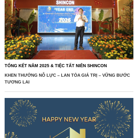
TỔNG KẾT NĂM 2025 & TIỆC TẤT NIÊN SHINCON
KHEN THƯỞNG NỖ LỰC – LAN TỎA GIÁ TRỊ – VỮNG BƯỚC
TƯƠNG LAI