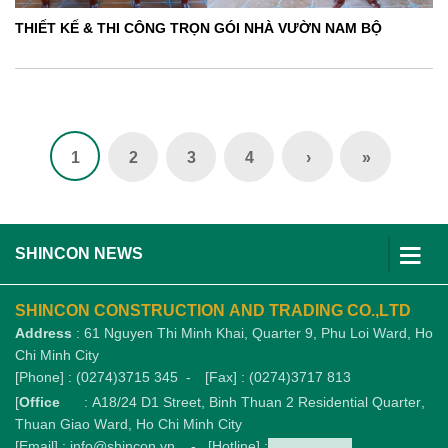
THIẾT KẾ & THI CÔNG TRỌN GÓI NHÀ VƯỜN NAM BỘ
1
2
3
4
›
»
SHINCON NEWS
SHINCON CONSTRUCTION AND TRADING CO.,LTD
Address
: 61 Nguyen Thi Minh Khai, Quarter 9, Phu Loi Ward, Ho
Chi Minh City
[Phone] : (0274)3715 345 -
[Fax] : (0274)3717 813
[
Office
: A18/24 D1 Street, Binh Thuan 2 Residential Quarter,
Thuan Giao Ward, Ho Chi Minh City
[Email] : info@shincon.vn - [Hotline] :
1900989876